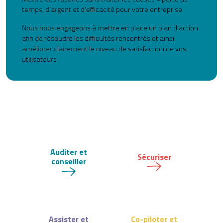
temps, d’argent et d’efficacité pour votre entreprise.
Nous nous engageons à mettre en place un plan d’action
afin de résoudre les difficultés rencontrés et ainsi
améliorer clairement le niveau de satisfaction de vos
utilisateurs
Auditer et
Sécuriser
conseiller
Assister et
Co-piloter et